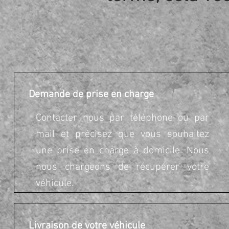
Demande de prise en charge
Contacter nous par téléphone ou par
mail et précisez que vous souhaitez
une prise en charge à domicile. Nous
nous chargeons de récupérer votre
véhicule.
Livraison de votre véhicule