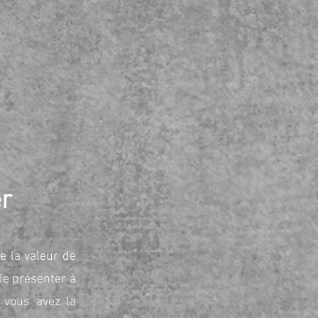
er
e la valeur de
 le présenter à
, vous avez la