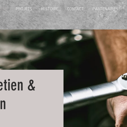
CES
PROJETS
HISTOIRE
CONTACT
PARTENAIRES
etien &
on