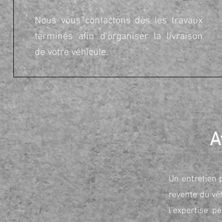
Nous vous contactons dès les travaux
terminés afin d'organiser la livraison
de votre véhicule.
A
Un entretien 
revente du véh
l’expertise p